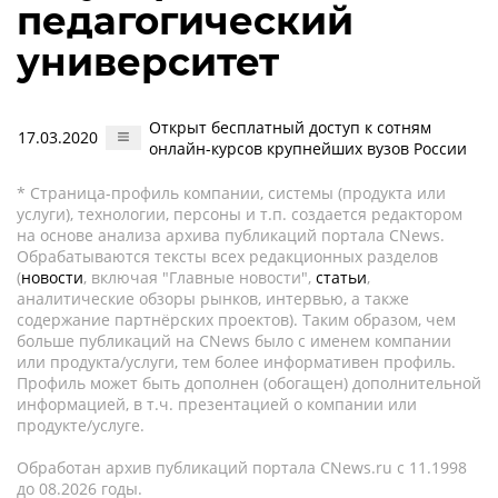
педагогический
университет
Открыт бесплатный доступ к сотням
17.03.2020
онлайн-курсов крупнейших вузов России
* Страница-профиль компании, системы (продукта или
услуги), технологии, персоны и т.п. создается редактором
на основе анализа архива публикаций портала CNews.
Обрабатываются тексты всех редакционных разделов
(
новости
, включая "Главные новости",
статьи
,
аналитические обзоры рынков, интервью, а также
содержание партнёрских проектов). Таким образом, чем
больше публикаций на CNews было с именем компании
или продукта/услуги, тем более информативен профиль.
Профиль может быть дополнен (обогащен) дополнительной
информацией, в т.ч. презентацией о компании или
продукте/услуге.
Обработан архив публикаций портала CNews.ru c 11.1998
до 08.2026 годы.