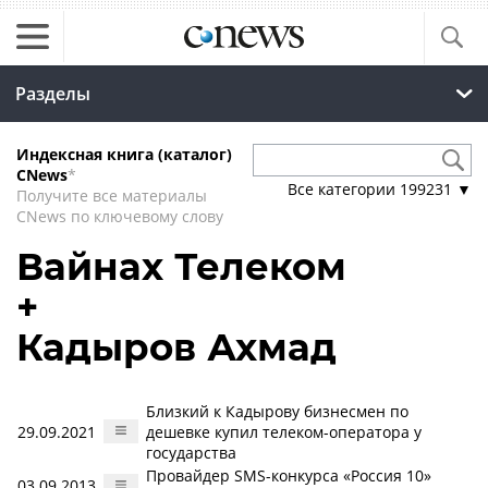
Разделы
Индексная книга (каталог)
CNews
*
Все категории
199231
▼
Получите все материалы
CNews по ключевому слову
Вайнах Телеком
+
Кадыров Ахмад
Близкий к Кадырову бизнесмен по
29.09.2021
дешевке купил телеком-оператора у
государства
Провайдер SMS-конкурса «Россия 10»
03.09.2013