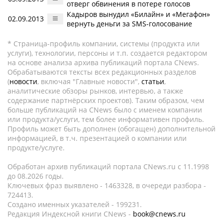
отверг обвинения в потере голосов
Кадыров вынудил «Билайн» и «Мегафон»
02.09.2013
вернуть деньги за SMS-голосование
* Страница-профиль компании, системы (продукта или
услуги), технологии, персоны и т.п. создается редактором
на основе анализа архива публикаций портала CNews.
Обрабатываются тексты всех редакционных разделов
(
новости
, включая "Главные новости",
статьи
,
аналитические обзоры рынков, интервью, а также
содержание партнёрских проектов). Таким образом, чем
больше публикаций на CNews было с именем компании
или продукта/услуги, тем более информативен профиль.
Профиль может быть дополнен (обогащен) дополнительной
информацией, в т.ч. презентацией о компании или
продукте/услуге.
Обработан архив публикаций портала CNews.ru c 11.1998
до 08.2026 годы.
Ключевых фраз выявлено - 1463328, в очереди разбора -
724413.
Создано именных указателей - 199231.
Редакция Индексной книги CNews -
book@cnews.ru