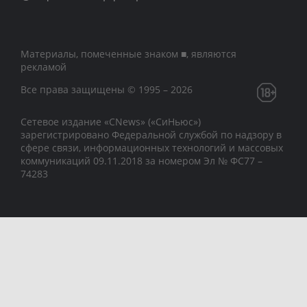
Материалы, помеченные знаком ■, являются
рекламой
Все права защищены © 1995 – 2026
Сетевое издание «CNews» («СиНьюс»)
зарегистрировано Федеральной службой по надзору в
сфере связи, информационных технологий и массовых
коммуникаций 09.11.2018 за номером Эл № ФС77 –
74283