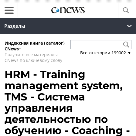
Разделы
Индексная книга (каталог)
CNews
*
Все категории
199002
▼
Получите все материалы
CNews по ключевому слову
HRM - Training
management system,
TMS - Система
управления
деятельностью по
обучению - Coaching -