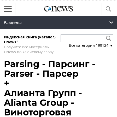
Разделы
Индексная книга (каталог)
CNews
*
Все категории
199124
▼
Получите все материалы
CNews по ключевому слову
Parsing - Парсинг -
Parser - Парсер
+
Алианта Групп -
Alianta Group -
Виноторговая