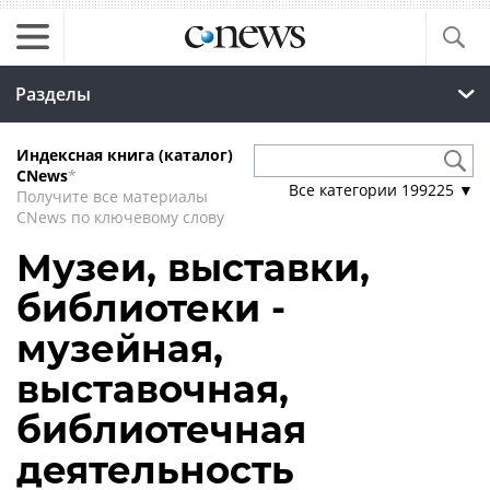
Разделы
Индексная книга (каталог)
CNews
*
Все категории
199225
▼
Получите все материалы
CNews по ключевому слову
Музеи, выставки,
библиотеки -
музейная,
выставочная,
библиотечная
деятельность