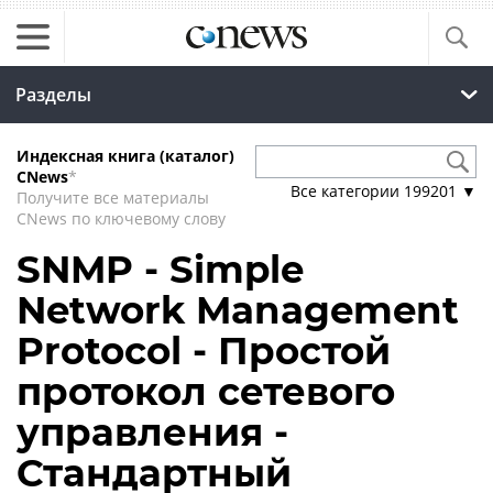
Разделы
Индексная книга (каталог)
CNews
*
Все категории
199201
▼
Получите все материалы
CNews по ключевому слову
SNMP - Simple
Network Management
Protocol - Простой
протокол сетевого
управления -
Стандартный