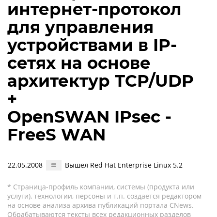
интернет-протокол
для управления
устройствами в IP-
сетях на основе
архитектур TCP/UDP
+
OpenSWAN IPsec -
FreeS WAN
22.05.2008
Вышел Red Hat Enterprise Linux 5.2
* Страница-профиль компании, системы (продукта или
услуги), технологии, персоны и т.п. создается редактором
на основе анализа архива публикаций портала CNews.
Обрабатываются тексты всех редакционных разделов