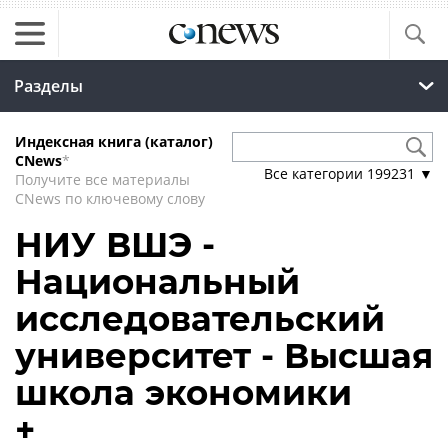
Разделы
Индексная книга (каталог)
CNews
*
Все категории
199231
▼
Получите все материалы
CNews по ключевому слову
НИУ ВШЭ -
Национальный
исследовательский
университет - Высшая
школа экономики
+