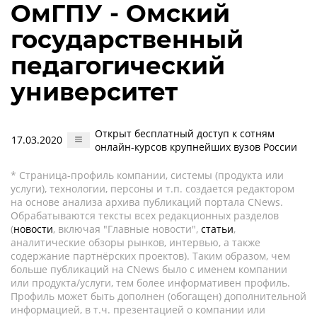
ОмГПУ - Омский
государственный
педагогический
университет
Открыт бесплатный доступ к сотням
17.03.2020
онлайн-курсов крупнейших вузов России
* Страница-профиль компании, системы (продукта или
услуги), технологии, персоны и т.п. создается редактором
на основе анализа архива публикаций портала CNews.
Обрабатываются тексты всех редакционных разделов
(
новости
, включая "Главные новости",
статьи
,
аналитические обзоры рынков, интервью, а также
содержание партнёрских проектов). Таким образом, чем
больше публикаций на CNews было с именем компании
или продукта/услуги, тем более информативен профиль.
Профиль может быть дополнен (обогащен) дополнительной
информацией, в т.ч. презентацией о компании или