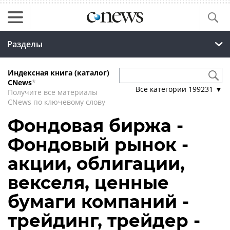
Разделы
Индексная книга (каталог)
CNews
*
Все категории
199231
▼
Получите все материалы
CNews по ключевому слову
Фондовая биржа -
Фондовый рынок -
акции, облигации,
векселя, ценные
бумаги компаний -
трейдинг, трейдер -