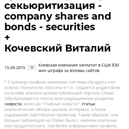
секьюритизация -
company shares and
bonds - securities
+
Кочевский Виталий
Киевская компания заплатит в США $30
15.09.2015
млн штрафа за взломы сайтов
* Страница-профиль компании, системы (продукта или
услуги), технологии, персоны и т.п. создается редактором
на основе анализа архива публикаций портала CNews.
Обрабатываются тексты всех редакционных разделов
(
новости
, включая "Главные новости",
статьи
,
аналитические обзоры рынков, интервью, а также
содержание партнёрских проектов). Таким образом, чем
больше публикаций на CNews было с именем компании
или продукта/услуги, тем более информативен профиль.