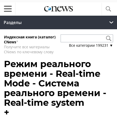
Разделы
Индексная книга (каталог)
CNews
*
Все категории
199231
▼
Получите все материалы
CNews по ключевому слову
Режим реального
времени - Real-time
Mode - Система
реального времени -
Real-time system
+