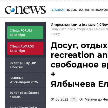
ГЛАВНАЯ
НОВОСТИ
АНАЛИТИКА
КО
Индексная книга (каталог) CNe
Получите все материалы CNews 
CNews FORUM
слову
12 ноября
Досуг, отдых
CNews AWARDS
12 ноября
recreation a
свободное 
30 лет рынку ERP
в России
+
Главные
Ялбычева Е
ИТ-сценарии
2026
10 лет российского
бэкапа
01.08.2022
От Маймы до Чем
Российские ПАКи