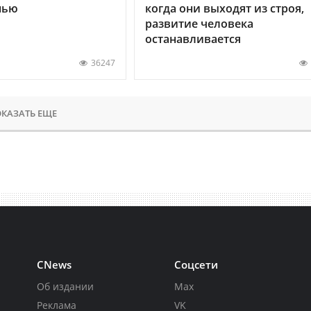
нью
когда они выходят из строя,
развитие человека
останавливается
36247
КАЗАТЬ ЕЩЕ
CNews
Соцсети
Об издании
Max
Реклама
VK