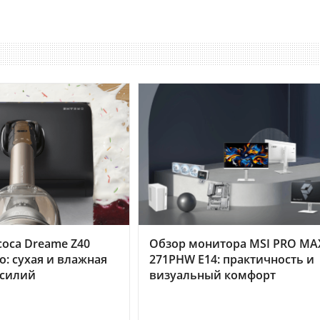
оса Dreame Z40
Обзор монитора MSI PRO MA
o: сухая и влажная
271PHW E14: практичность и
усилий
визуальный комфорт