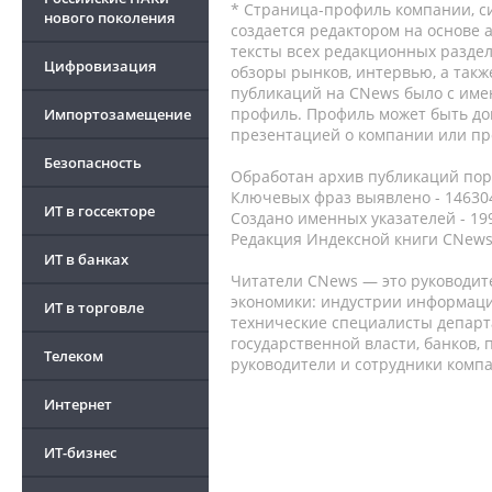
* Страница-профиль компании, сис
нового поколения
создается редактором на основе
тексты всех редакционных раздел
Цифровизация
обзоры рынков, интервью, а такж
публикаций на CNews было с име
профиль. Профиль может быть до
Импортозамещение
презентацией о компании или про
Безопасность
Обработан архив публикаций порт
Ключевых фраз выявлено - 146304
ИТ в госсекторе
Создано именных указателей - 19
Редакция Индексной книги CNews
ИТ в банках
Читатели CNews — это руководит
экономики: индустрии информаци
ИТ в торговле
технические специалисты депар
государственной власти, банков,
Телеком
руководители и сотрудники комп
Интернет
ИТ-бизнес