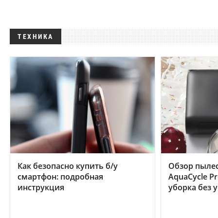
ТЕХНИКА
Как безопасно купить б/у
Обзор пылес
смартфон: подробная
AquaCycle Pr
инструкция
уборка без 