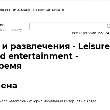
НФЕРЕНЦИИ
МАРКЕТ
ТЕХНИКА
НАУКА
ТВ
ws
*
по ключевому
Все категории
199124
 и развлечения - Leisure
nd entertainment -
время
лена
ала: «Мегафон» ускорил мобильный интернет на Алтае