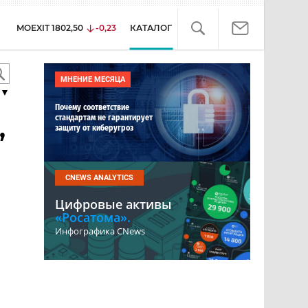
MOEXIT
1802,50
-0,23
КАТАЛОГ
МНЕНИЕ МЕСЯЦА
▼
Почему соответствие
стандартам не гарантирует
,
защиту от киберугроз
CNEWS ANALYTICS
Цифровые активы
«Росатома».
Инфографика CNews