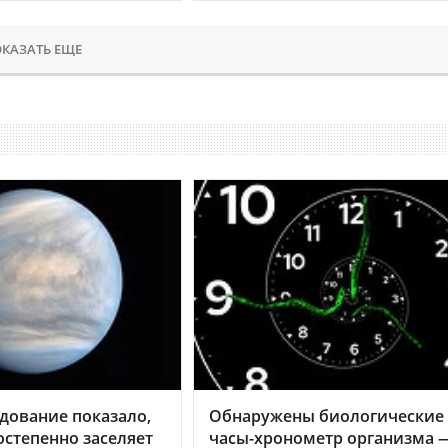
КАЗАТЬ ЕЩЕ
дование показало,
Обнаружены биологические
остепенно заселяет
часы-хронометр организма 