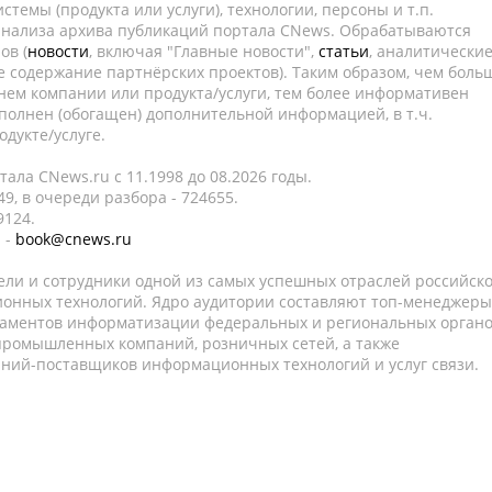
темы (продукта или услуги), технологии, персоны и т.п.
 анализа архива публикаций портала CNews. Обрабатываются
ов (
новости
, включая "Главные новости",
статьи
, аналитически
е содержание партнёрских проектов). Таким образом, чем боль
нем компании или продукта/услуги, тем более информативен
полнен (обогащен) дополнительной информацией, в т.ч.
дукте/услуге.
ала CNews.ru c 11.1998 до 08.2026 годы.
9, в очереди разбора - 724655.
9124.
 -
book@cnews.ru
ели и сотрудники одной из самых успешных отраслей российск
онных технологий. Ядро аудитории составляют топ-менеджеры
таментов информатизации федеральных и региональных орган
 промышленных компаний, розничных сетей, а также
аний-поставщиков информационных технологий и услуг связи.