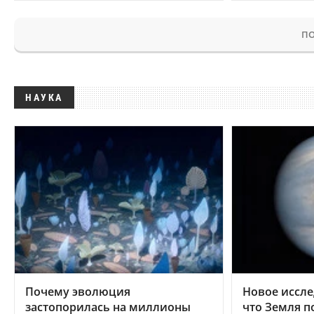
ПО
НАУКА
Почему эволюция
Новое иссле
застопорилась на миллионы
что Земля п