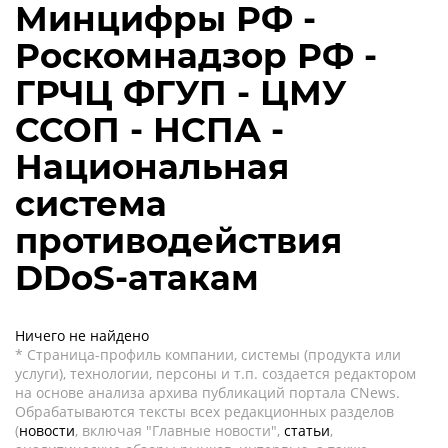
Минцифры РФ -
Роскомнадзор РФ -
ГРЧЦ ФГУП - ЦМУ
ССОП - НСПА -
Национальная
система
противодействия
DDoS-атакам
Ничего не найдено
* Страница-профиль компании, системы (продукта или
услуги), технологии, персоны и т.п. создается редактором
на основе анализа архива публикаций портала CNews.
Обрабатываются тексты всех редакционных разделов
(
новости
, включая "Главные новости",
статьи
,