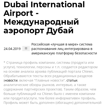
Dubai International
Airport -
Международный
аэропорт Дубай
Российская «лучшая в мире» система
24.04.2019
распознавания лиц интегрирована в
американскую платформу безопасности
* Страница-профиль компании, системы (продукта или
услуги), технологии, персоны и т.п. создается редактором
на основе анализа архива публикаций портала CNews.
Обрабатываются тексты всех редакционных разделов
(
новости
, включая "Главные новости",
статьи
,
аналитические обзоры рынков, интервью, а также
содержание партнёрских проектов). Таким образом, чем
больше публикаций на CNews было с именем компании
или продукта/услуги, тем более информативен профиль.
Профиль может быть дополнен (обогащен) дополнительной