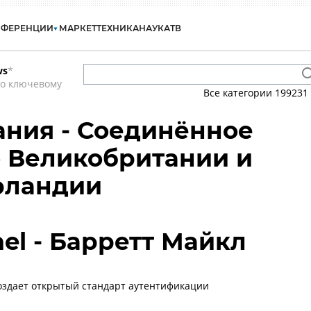
НФЕРЕНЦИИ
МАРКЕТ
ТЕХНИКА
НАУКА
ТВ
ws
*
по ключевому
Все категории
199231
ния - Соединённое
 Великобритании и
рландии
ael - Барретт Майкл
 создает открытый стандарт аутентификации