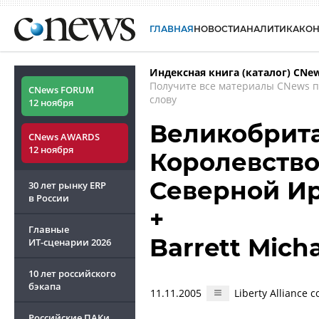
ГЛАВНАЯ
НОВОСТИ
АНАЛИТИКА
КО
Индексная книга (каталог) CNe
Получите все материалы CNews 
CNews FORUM
слову
12 ноября
Великобрита
CNews AWARDS
12 ноября
Королевство
Северной И
30 лет рынку ERP
в России
+
Главные
Barrett Mich
ИТ-сценарии
2026
10 лет российского
бэкапа
11.11.2005
Liberty Alliance
Российские ПАКи