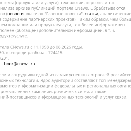
темы (продукта или услуги), технологии, персоны и т.п.
 анализа архива публикаций портала CNews. Обрабатываются
ов (
новости
, включая "Главные новости",
статьи
, аналитически
е содержание партнёрских проектов). Таким образом, чем боль
нем компании или продукта/услуги, тем более информативен
полнен (обогащен) дополнительной информацией, в т.ч.
дукте/услуге.
ала CNews.ru c 11.1998 до 08.2026 годы.
0, в очереди разбора - 724415.
9231.
 -
book@cnews.ru
ели и сотрудники одной из самых успешных отраслей российск
онных технологий. Ядро аудитории составляют топ-менеджеры
таментов информатизации федеральных и региональных орган
 промышленных компаний, розничных сетей, а также
аний-поставщиков информационных технологий и услуг связи.