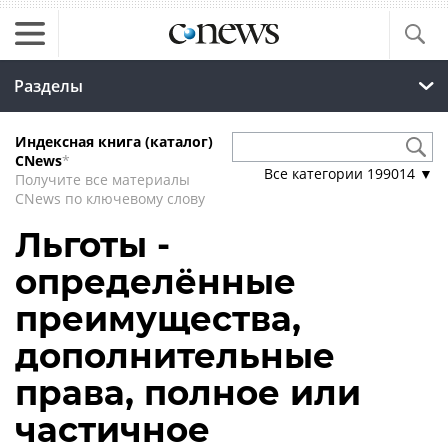
Разделы
Индексная книга (каталог)
CNews
*
Все категории
199014
▼
Получите все материалы
CNews по ключевому слову
Льготы -
определённые
преимущества,
дополнительные
права, полное или
частичное