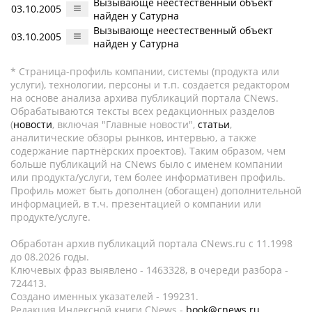
Вызывающе неестественный объект
03.10.2005
найден у Сатурна
Вызывающе неестественный объект
03.10.2005
найден у Сатурна
* Страница-профиль компании, системы (продукта или
услуги), технологии, персоны и т.п. создается редактором
на основе анализа архива публикаций портала CNews.
Обрабатываются тексты всех редакционных разделов
(
новости
, включая "Главные новости",
статьи
,
аналитические обзоры рынков, интервью, а также
содержание партнёрских проектов). Таким образом, чем
больше публикаций на CNews было с именем компании
или продукта/услуги, тем более информативен профиль.
Профиль может быть дополнен (обогащен) дополнительной
информацией, в т.ч. презентацией о компании или
продукте/услуге.
Обработан архив публикаций портала CNews.ru c 11.1998
до 08.2026 годы.
Ключевых фраз выявлено - 1463328, в очереди разбора -
724413.
Создано именных указателей - 199231.
Редакция Индексной книги CNews -
book@cnews.ru