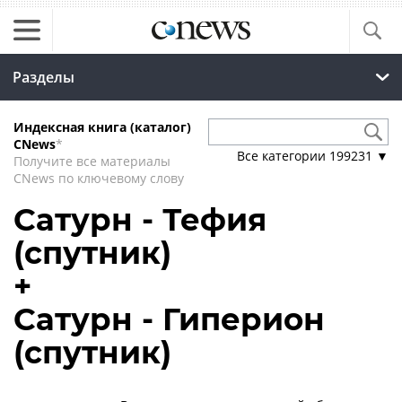
Разделы
Индексная книга (каталог)
CNews
*
Все категории
199231
▼
Получите все материалы
CNews по ключевому слову
Сатурн - Тефия
(спутник)
+
Сатурн - Гиперион
(спутник)