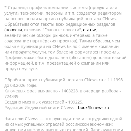
* Страница-профиль компании, системы (продукта или
услуги), технологии, персоны и т.п. создается редактором
на основе анализа архива публикаций портала CNews.
Обрабатываются тексты всех редакционных разделов
(
новости
, включая "Главные новости",
статьи
,
аналитические обзоры рынков, интервью, а также
содержание партнёрских проектов). Таким образом, чем
больше публикаций на CNews было с именем компании
или продукта/услуги, тем более информативен профиль.
Профиль может быть дополнен (обогащен) дополнительной
информацией, в т.ч. презентацией о компании или
продукте/услуге.
Обработан архив публикаций портала CNews.ru c 11.1998
до 08.2026 годы.
Ключевых фраз выявлено - 1463228, в очереди разбора -
724339.
Создано именных указателей - 199225.
Редакция Индексной книги CNews -
book@cnews.ru
Читатели CNews — это руководители и сотрудники одной
из самых успешных отраслей российской экономики:
индустрии информационных технологий. Ядро аудитории