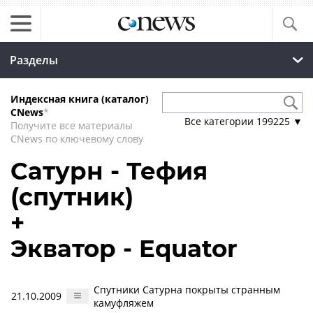
Разделы
Индексная книга (каталог)
CNews
*
Все категории
199225
▼
Получите все материалы
CNews по ключевому слову
Сатурн - Тефия
(спутник)
+
Экватор - Equator
Спутники Сатурна покрыты странным
21.10.2009
камуфляжем