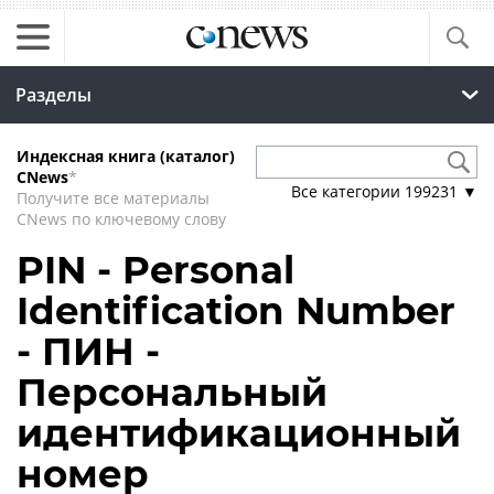
Разделы
Индексная книга (каталог)
CNews
*
Все категории
199231
▼
Получите все материалы
CNews по ключевому слову
PIN - Personal
Identification Number
- ПИН -
Персональный
идентификационный
номер