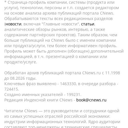
* Страница-профиль компании, системы (продукта или
услуги), технологии, персоны и т.п. создается редактором
на основе анализа архива публикаций портала CNews.
Обрабатываются тексты всех редакционных разделов
(
новости
, включая "Главные новости",
статьи
,
аналитические обзоры рынков, интервью, а также
содержание партнёрских проектов). Таким образом, чем
больше публикаций на CNews было с именем компании
или продукта/услуги, тем более информативен профиль.
Профиль может быть дополнен (обогащен) дополнительной
информацией, в т.ч. презентацией о компании или
продукте/услуге.
Обработан архив публикаций портала CNews.ru c 11.1998
до 08.2026 годы.
Ключевых фраз выявлено - 1463330, в очереди разбора -
724415.
Создано именных указателей - 199231.
Редакция Индексной книги CNews -
book@cnews.ru
Читатели CNews — это руководители и сотрудники одной
из самых успешных отраслей российской экономики:
индустрии информационных технологий. Ядро аудитории
составляют топ-менеджеры и технические специалисты