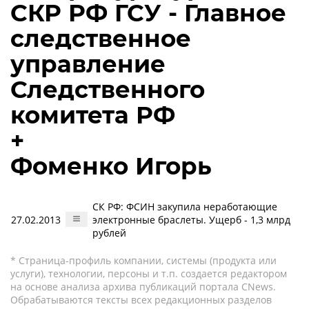
СКР РФ ГСУ - Главное
следственное
управление
Следственного
комитета РФ
+
Фоменко Игорь
СК РФ: ФСИН закупила неработающие
27.02.2013
электронные браслеты. Ущерб - 1,3 млрд
рублей
* Страница-профиль компании, системы (продукта или
услуги), технологии, персоны и т.п. создается редактором
на основе анализа архива публикаций портала CNews.
Обрабатываются тексты всех редакционных разделов