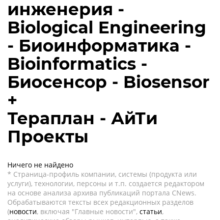
инженерия -
Biological Engineering
- Биоинформатика -
Bioinformatics -
Биосенсор - Biosensor
+
Тераплан - АйТи
Проекты
Ничего не найдено
* Страница-профиль компании, системы (продукта или
услуги), технологии, персоны и т.п. создается редактором
на основе анализа архива публикаций портала CNews.
Обрабатываются тексты всех редакционных разделов
(
новости
, включая "Главные новости",
статьи
,