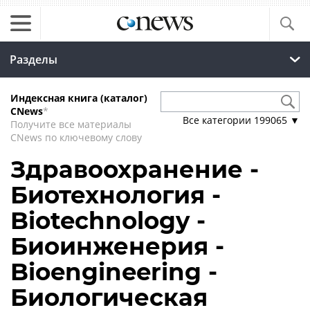
Разделы
Индексная книга (каталог)
CNews
*
Все категории
199065
▼
Получите все материалы
CNews по ключевому слову
Здравоохранение -
Биотехнология -
Biotechnology -
Биоинженерия -
Bioengineering -
Биологическая