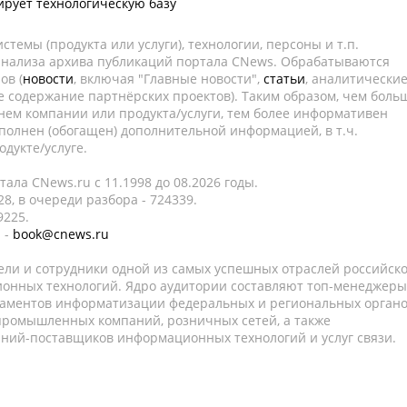
рует технологическую базу
темы (продукта или услуги), технологии, персоны и т.п.
 анализа архива публикаций портала CNews. Обрабатываются
ов (
новости
, включая "Главные новости",
статьи
, аналитически
е содержание партнёрских проектов). Таким образом, чем боль
нем компании или продукта/услуги, тем более информативен
полнен (обогащен) дополнительной информацией, в т.ч.
дукте/услуге.
ала CNews.ru c 11.1998 до 08.2026 годы.
8, в очереди разбора - 724339.
9225.
 -
book@cnews.ru
ели и сотрудники одной из самых успешных отраслей российск
онных технологий. Ядро аудитории составляют топ-менеджеры
таментов информатизации федеральных и региональных орган
 промышленных компаний, розничных сетей, а также
аний-поставщиков информационных технологий и услуг связи.