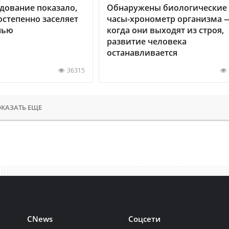
дование показало,
Обнаружены биологические
остепенно заселяет
часы-хронометр организма 
нью
когда они выходят из строя,
развитие человека
останавливается
36315
КАЗАТЬ ЕЩЕ
CNews
Соцсети