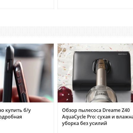
но купить б/у
Обзор пылесоса Dreame Z40
подробная
AquaCycle Pro: сухая и влажн
уборка без усилий