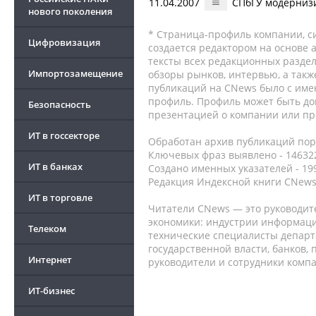
11.04.2007
СПбГУ модернизи
нового поколения
* Страница-профиль компании, сис
Цифровизация
создается редактором на основе
тексты всех редакционных раздел
Импортозамещение
обзоры рынков, интервью, а такж
публикаций на CNews было с име
профиль. Профиль может быть до
Безопасность
презентацией о компании или про
ИТ в госсекторе
Обработан архив публикаций порт
Ключевых фраз выявлено - 146322
ИТ в банках
Создано именных указателей - 19
Редакция Индексной книги CNews
ИТ в торговле
Читатели CNews — это руководит
экономики: индустрии информаци
Телеком
технические специалисты депар
государственной власти, банков,
Интернет
руководители и сотрудники комп
ИТ-бизнес