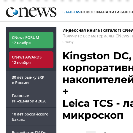
ГЛАВНАЯ
НОВОСТИ
АНАЛИТИКА
КО
Индексная книга (каталог) CNe
Получите все материалы CNews 
CNews FORUM
слову
12 ноября
Kingston DC,
CNews AWARDS
12 ноября
корпоративн
накопителе
30 лет рынку ERP
в России
+
Главные
Leica TCS -
ИТ-сценарии
2026
микроскоп
10 лет российского
бэкапа
Российские ПАКи