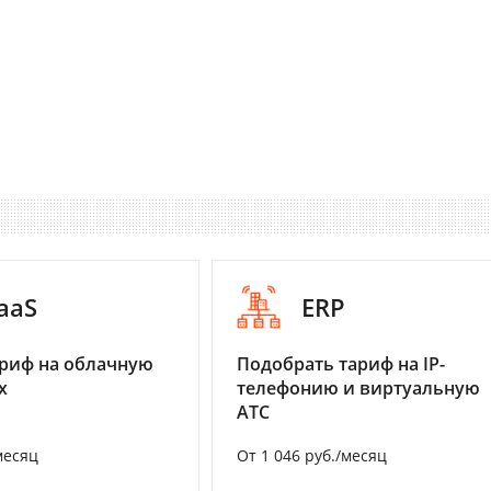
aaS
ERP
риф на облачную
Подобрать тариф на IP-
х
телефонию и виртуальную
АТС
месяц
От 1 046 руб./месяц