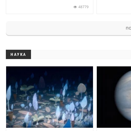
48779
ПО
НАУКА