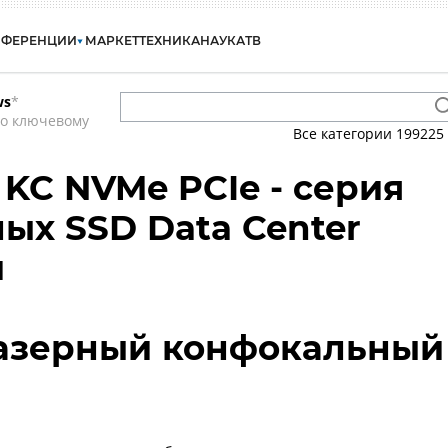
НФЕРЕНЦИИ
МАРКЕТ
ТЕХНИКА
НАУКА
ТВ
ws
*
по ключевому
Все категории
199225
 KC NVMe PCIe - серия
ых SSD Data Center
й
 лазерный конфокальный