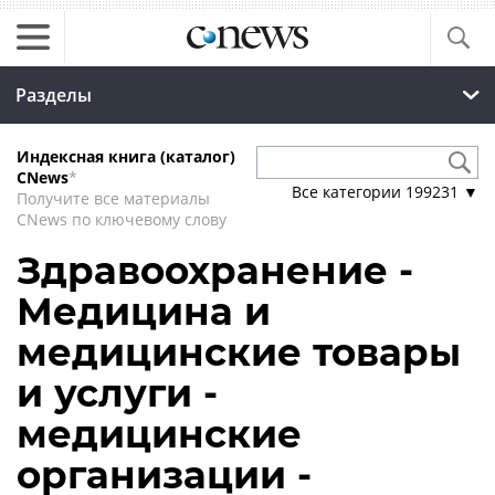
Разделы
Индексная книга (каталог)
CNews
*
Все категории
199231
▼
Получите все материалы
CNews по ключевому слову
Здравоохранение -
Медицина и
медицинские товары
и услуги -
медицинские
организации -