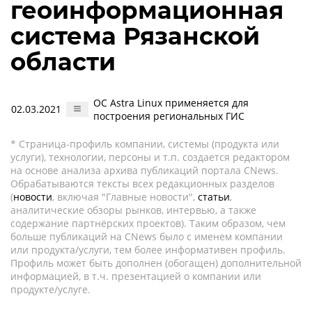
геоинформационная
система Рязанской
области
ОС Astra Linux применяется для
02.03.2021
построения региональных ГИС
* Страница-профиль компании, системы (продукта или
услуги), технологии, персоны и т.п. создается редактором
на основе анализа архива публикаций портала CNews.
Обрабатываются тексты всех редакционных разделов
(
новости
, включая "Главные новости",
статьи
,
аналитические обзоры рынков, интервью, а также
содержание партнёрских проектов). Таким образом, чем
больше публикаций на CNews было с именем компании
или продукта/услуги, тем более информативен профиль.
Профиль может быть дополнен (обогащен) дополнительной
информацией, в т.ч. презентацией о компании или
продукте/услуге.