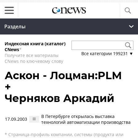
Разделы
Индексная книга (каталог)
CNews
*
Все категории
199231
▼
Получите все материалы
CNews по ключевому слову
Аскон - Лоцман:PLM
+
Черняков Аркадий
В Петербурге открылась выставка
17.09.2003
технологий автоматизации производства
* Страница-профиль компании, системы (продукта или