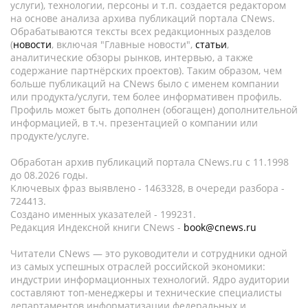
услуги), технологии, персоны и т.п. создается редактором
на основе анализа архива публикаций портала CNews.
Обрабатываются тексты всех редакционных разделов
(
новости
, включая "Главные новости",
статьи
,
аналитические обзоры рынков, интервью, а также
содержание партнёрских проектов). Таким образом, чем
больше публикаций на CNews было с именем компании
или продукта/услуги, тем более информативен профиль.
Профиль может быть дополнен (обогащен) дополнительной
информацией, в т.ч. презентацией о компании или
продукте/услуге.
Обработан архив публикаций портала CNews.ru c 11.1998
до 08.2026 годы.
Ключевых фраз выявлено - 1463328, в очереди разбора -
724413.
Создано именных указателей - 199231.
Редакция Индексной книги CNews -
book@cnews.ru
Читатели CNews — это руководители и сотрудники одной
из самых успешных отраслей российской экономики:
индустрии информационных технологий. Ядро аудитории
составляют топ-менеджеры и технические специалисты
департаментов информатизации федеральных и