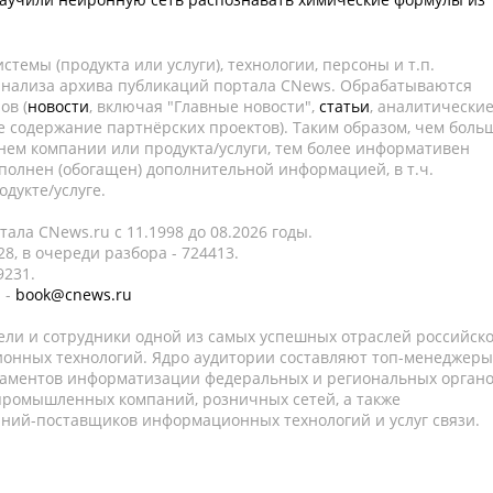
темы (продукта или услуги), технологии, персоны и т.п.
 анализа архива публикаций портала CNews. Обрабатываются
ов (
новости
, включая "Главные новости",
статьи
, аналитически
е содержание партнёрских проектов). Таким образом, чем боль
нем компании или продукта/услуги, тем более информативен
полнен (обогащен) дополнительной информацией, в т.ч.
дукте/услуге.
ала CNews.ru c 11.1998 до 08.2026 годы.
8, в очереди разбора - 724413.
9231.
 -
book@cnews.ru
ели и сотрудники одной из самых успешных отраслей российск
онных технологий. Ядро аудитории составляют топ-менеджеры
таментов информатизации федеральных и региональных орган
 промышленных компаний, розничных сетей, а также
аний-поставщиков информационных технологий и услуг связи.