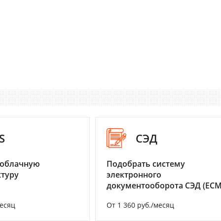
S
СЭД
 облачную
Подобрать систему
туру
электронного
документооборота СЭД (ECM
месяц
От 1 360 руб./месяц