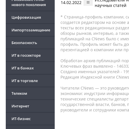
14.02.2022
нового поколения
научных статей
* Страница-профиль компании, сис
Цифровизация
создается редактором на основе
тексты всех редакционных раздел
Импортозамещение
обзоры рынков, интервью, а такж
публикаций на CNews было с име
Безопасность
профиль. Профиль может быть до
презентацией о компании или про
ИТ в госсекторе
Обработан архив публикаций порт
Ключевых фраз выявлено - 146332
ИТ в банках
Создано именных указателей - 19
Редакция Индексной книги CNews
ИТ в торговле
Читатели CNews — это руководит
Телеком
экономики: индустрии информаци
технические специалисты депар
государственной власти, банков,
Интернет
руководители и сотрудники комп
ИТ-бизнес