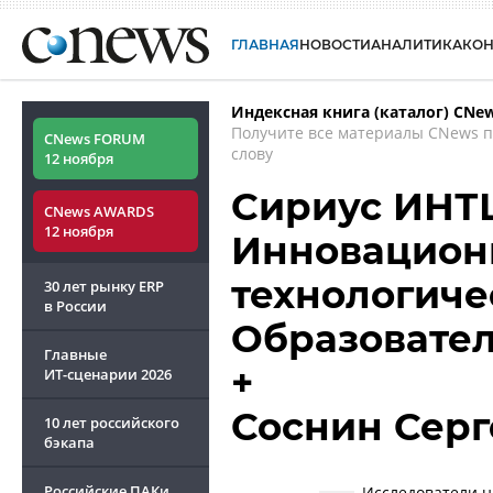
ГЛАВНАЯ
НОВОСТИ
АНАЛИТИКА
КО
Индексная книга (каталог) CNe
Получите все материалы CNews 
CNews FORUM
слову
12 ноября
Сириус ИНТЦ
CNews AWARDS
12 ноября
Инновацион
технологиче
30 лет рынку ERP
в России
Образовате
Главные
+
ИТ-сценарии
2026
Соснин Серг
10 лет российского
бэкапа
Российские ПАКи
Исследователи н