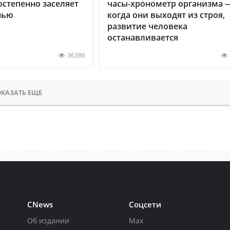
остепенно заселяет
часы-хронометр организма 
нью
когда они выходят из строя,
развитие человека
останавливается
36386
КАЗАТЬ ЕЩЕ
CNews
Соцсети
Об издании
Max