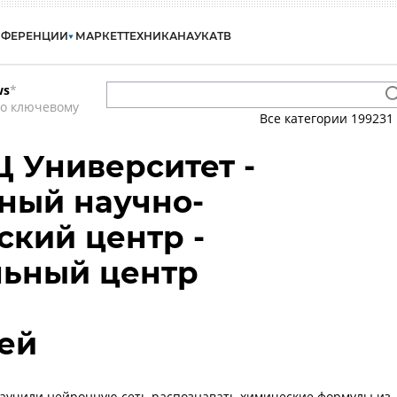
НФЕРЕНЦИИ
МАРКЕТ
ТЕХНИКА
НАУКА
ТВ
ws
*
по ключевому
Все категории
199231
 Университет -
ный научно-
ский центр -
льный центр
ей
аучили нейронную сеть распознавать химические формулы из