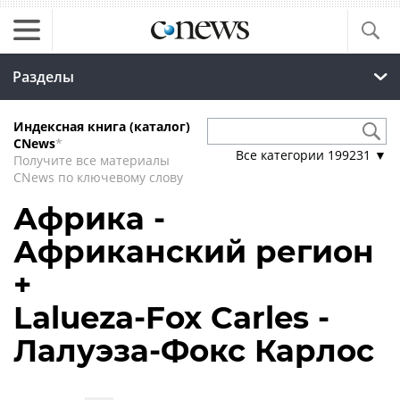
Разделы
Индексная книга (каталог)
CNews
*
Все категории
199231
▼
Получите все материалы
CNews по ключевому слову
Африка -
Африканский регион
+
Lalueza-Fox Carles -
Лалуэза-Фокс Карлос