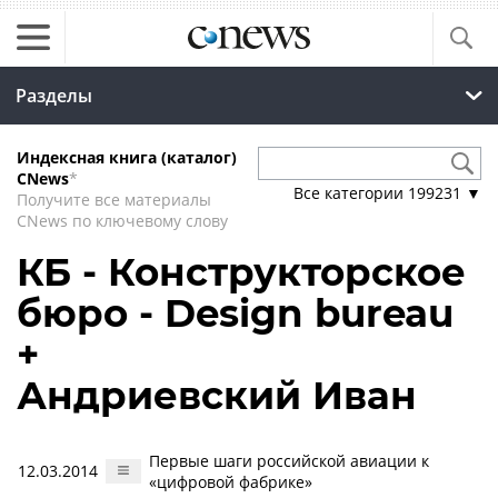
Разделы
Индексная книга (каталог)
CNews
*
Все категории
199231
▼
Получите все материалы
CNews по ключевому слову
КБ - Конструкторское
бюро - Design bureau
+
Андриевский Иван
Первые шаги российской авиации к
12.03.2014
«цифровой фабрике»