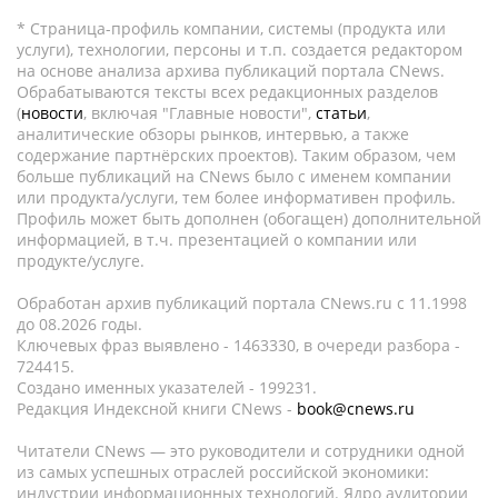
* Страница-профиль компании, системы (продукта или
услуги), технологии, персоны и т.п. создается редактором
на основе анализа архива публикаций портала CNews.
Обрабатываются тексты всех редакционных разделов
(
новости
, включая "Главные новости",
статьи
,
аналитические обзоры рынков, интервью, а также
содержание партнёрских проектов). Таким образом, чем
больше публикаций на CNews было с именем компании
или продукта/услуги, тем более информативен профиль.
Профиль может быть дополнен (обогащен) дополнительной
информацией, в т.ч. презентацией о компании или
продукте/услуге.
Обработан архив публикаций портала CNews.ru c 11.1998
до 08.2026 годы.
Ключевых фраз выявлено - 1463330, в очереди разбора -
724415.
Создано именных указателей - 199231.
Редакция Индексной книги CNews -
book@cnews.ru
Читатели CNews — это руководители и сотрудники одной
из самых успешных отраслей российской экономики:
индустрии информационных технологий. Ядро аудитории