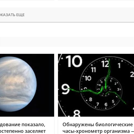
КАЗАТЬ ЕЩЕ
дование показало,
Обнаружены биологические
остепенно заселяет
часы-хронометр организма 