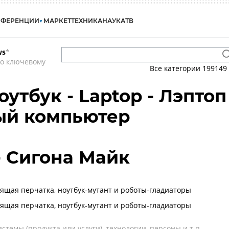
НФЕРЕНЦИИ
МАРКЕТ
ТЕХНИКА
НАУКА
ТВ
ws
*
по ключевому
Все категории
199149
оутбук - Laptop - Лэптоп
ый компьютер
- Сигона Майк
ворящая перчатка, ноутбук-мутант и роботы-гладиаторы
ворящая перчатка, ноутбук-мутант и роботы-гладиаторы
темы (продукта или услуги), технологии, персоны и т.п.