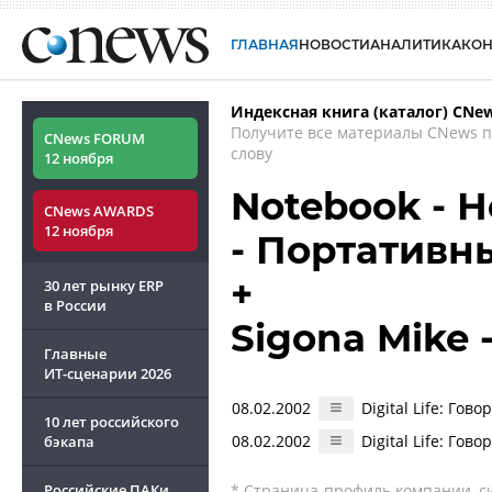
ГЛАВНАЯ
НОВОСТИ
АНАЛИТИКА
КО
Индексная книга (каталог) CNe
Получите все материалы CNews 
CNews FORUM
слову
12 ноября
Notebook - Н
CNews AWARDS
12 ноября
- Портативн
+
30 лет рынку ERP
в России
Sigona Mike 
Главные
ИТ-сценарии
2026
08.02.2002
Digital Life: Го
10 лет российского
08.02.2002
Digital Life: Го
бэкапа
Российские ПАКи
* Страница-профиль компании, сис