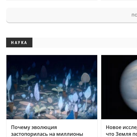
ПО
НАУКА
Почему эволюция
Новое иссле
застопорилась на миллионы
что Земля п