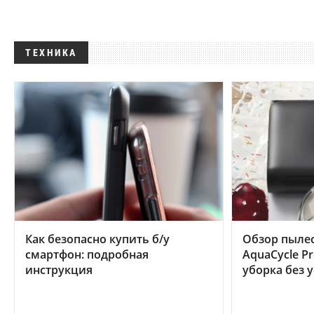
ТЕХНИКА
Как безопасно купить б/у
Обзор пылес
смартфон: подробная
AquaCycle Pr
инструкция
уборка без 