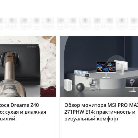
оса Dreame Z40
Обзор монитора MSI PRO MA
o: сухая и влажная
271PHW E14: практичность и
усилий
визуальный комфорт