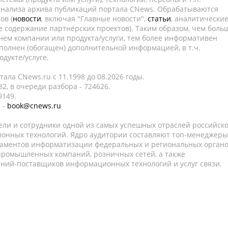
 анализа архива публикаций портала CNews. Обрабатываются
ов (
новости
, включая "Главные новости",
статьи
, аналитически
е содержание партнёрских проектов). Таким образом, чем боль
нем компании или продукта/услуги, тем более информативен
полнен (обогащен) дополнительной информацией, в т.ч.
дукте/услуге.
ала CNews.ru c 11.1998 до 08.2026 годы.
2, в очереди разбора - 724626.
9149.
 -
book@cnews.ru
ели и сотрудники одной из самых успешных отраслей российск
онных технологий. Ядро аудитории составляют топ-менеджеры
таментов информатизации федеральных и региональных орган
 промышленных компаний, розничных сетей, а также
аний-поставщиков информационных технологий и услуг связи.