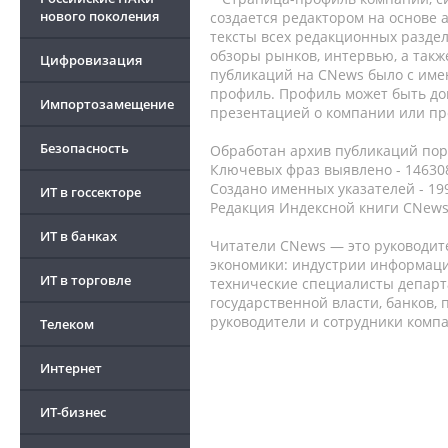
нового поколения
создается редактором на основе
тексты всех редакционных раздел
обзоры рынков, интервью, а такж
Цифровизация
публикаций на CNews было с име
профиль. Профиль может быть до
Импортозамещение
презентацией о компании или про
Безопасность
Обработан архив публикаций порт
Ключевых фраз выявлено - 146308
Создано именных указателей - 19
ИТ в госсекторе
Редакция Индексной книги CNews
ИТ в банках
Читатели CNews — это руководит
экономики: индустрии информаци
ИТ в торговле
технические специалисты депар
государственной власти, банков,
руководители и сотрудники комп
Телеком
Интернет
ИТ-бизнес