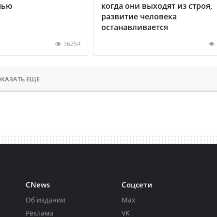
нью
когда они выходят из строя,
развитие человека
останавливается
36254
КАЗАТЬ ЕЩЕ
CNews
Соцсети
Об издании
Max
Реклама
VK