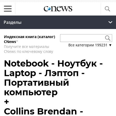
Разделы
Индексная книга (каталог)
CNews
*
Все категории
199231
▼
Получите все материалы
CNews по ключевому слову
Notebook - Ноутбук -
Laptop - Лэптоп -
Портативный
компьютер
+
Collins Brendan -