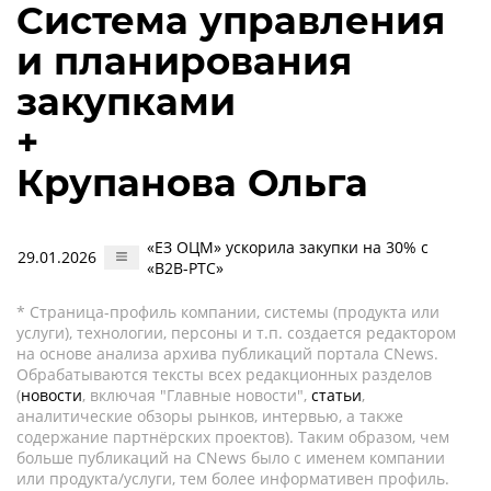
Система управления
и планирования
закупками
+
Крупанова Ольга
«ЕЗ ОЦМ» ускорила закупки на 30% с
29.01.2026
«B2B-РТС»
* Страница-профиль компании, системы (продукта или
услуги), технологии, персоны и т.п. создается редактором
на основе анализа архива публикаций портала CNews.
Обрабатываются тексты всех редакционных разделов
(
новости
, включая "Главные новости",
статьи
,
аналитические обзоры рынков, интервью, а также
содержание партнёрских проектов). Таким образом, чем
больше публикаций на CNews было с именем компании
или продукта/услуги, тем более информативен профиль.