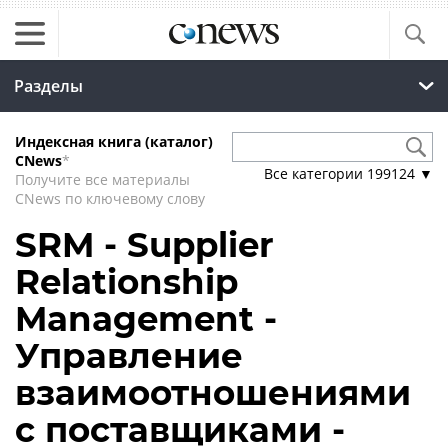
Разделы
Индексная книга (каталог)
CNews
*
Все категории
199124
▼
Получите все материалы
CNews по ключевому слову
SRM - Supplier
Relationship
Management -
Управление
взаимоотношениями
с поставщиками -