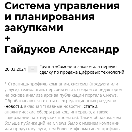
Система управления
и планирования
закупками
+
Гайдуков Александр
Группа «Самолет» заключила первую
20.03.2024
сделку по продаже цифровых технологий
* Страница-профиль компании, системы (продукта или
услуги), технологии, персоны и т.п. создается редактором
на основе анализа архива публикаций портала CNews.
Обрабатываются тексты всех редакционных разделов
(
новости
, включая "Главные новости",
статьи
,
аналитические обзоры рынков, интервью, а также
содержание партнёрских проектов). Таким образом, чем
больше публикаций на CNews было с именем компании
или продукта/услуги, тем более информативен профиль.