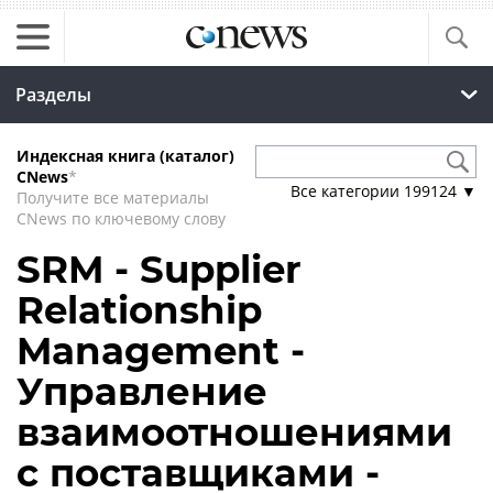
Разделы
Индексная книга (каталог)
CNews
*
Все категории
199124
▼
Получите все материалы
CNews по ключевому слову
SRM - Supplier
Relationship
Management -
Управление
взаимоотношениями
с поставщиками -