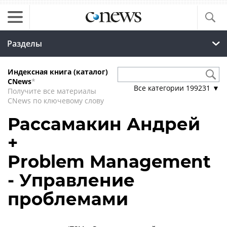
Разделы
Индексная книга (каталог)
CNews
*
Все категории
199231
▼
Получите все материалы
CNews по ключевому слову
Рассамакин Андрей
+
Problem Management
- Управление
проблемами