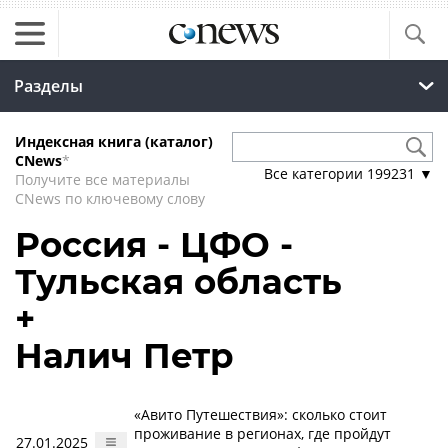
Разделы
Индексная книга (каталог)
CNews
*
Все категории
199231
▼
Получите все материалы
CNews по ключевому слову
Россия - ЦФО -
Тульская область
+
Налич Петр
«Авито Путешествия»: сколько стоит
проживание в регионах, где пройдут
27.01.2025