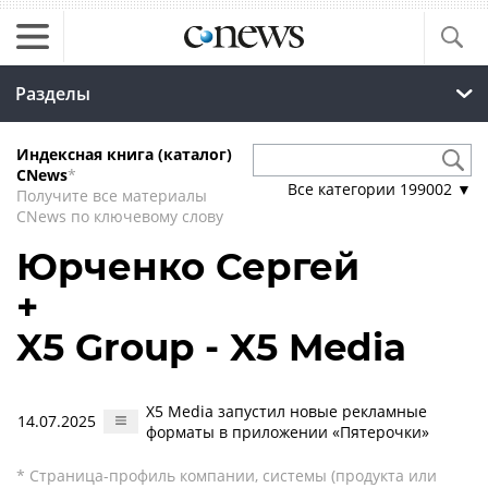
Разделы
Индексная книга (каталог)
CNews
*
Все категории
199002
▼
Получите все материалы
CNews по ключевому слову
Юрченко Сергей
+
X5 Group - X5 Media
Х5 Media запустил новые рекламные
14.07.2025
форматы в приложении «Пятерочки»
* Страница-профиль компании, системы (продукта или