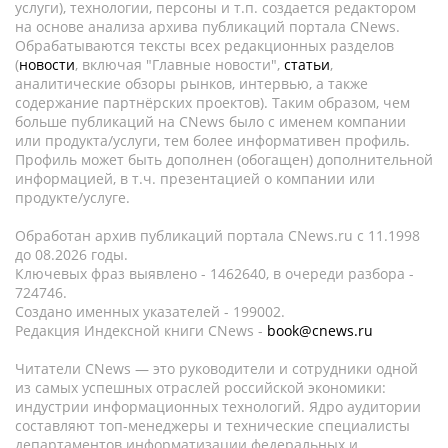
услуги), технологии, персоны и т.п. создается редактором
на основе анализа архива публикаций портала CNews.
Обрабатываются тексты всех редакционных разделов
(
новости
, включая "Главные новости",
статьи
,
аналитические обзоры рынков, интервью, а также
содержание партнёрских проектов). Таким образом, чем
больше публикаций на CNews было с именем компании
или продукта/услуги, тем более информативен профиль.
Профиль может быть дополнен (обогащен) дополнительной
информацией, в т.ч. презентацией о компании или
продукте/услуге.
Обработан архив публикаций портала CNews.ru c 11.1998
до 08.2026 годы.
Ключевых фраз выявлено - 1462640, в очереди разбора -
724746.
Создано именных указателей - 199002.
Редакция Индексной книги CNews -
book@cnews.ru
Читатели CNews — это руководители и сотрудники одной
из самых успешных отраслей российской экономики:
индустрии информационных технологий. Ядро аудитории
составляют топ-менеджеры и технические специалисты
департаментов информатизации федеральных и