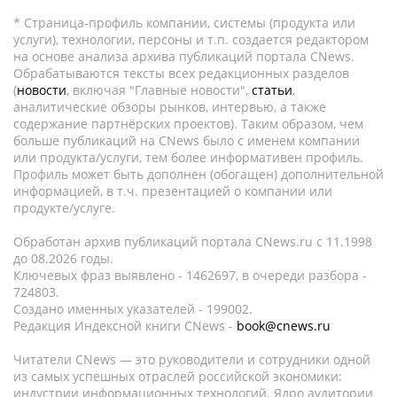
* Страница-профиль компании, системы (продукта или
услуги), технологии, персоны и т.п. создается редактором
на основе анализа архива публикаций портала CNews.
Обрабатываются тексты всех редакционных разделов
(
новости
, включая "Главные новости",
статьи
,
аналитические обзоры рынков, интервью, а также
содержание партнёрских проектов). Таким образом, чем
больше публикаций на CNews было с именем компании
или продукта/услуги, тем более информативен профиль.
Профиль может быть дополнен (обогащен) дополнительной
информацией, в т.ч. презентацией о компании или
продукте/услуге.
Обработан архив публикаций портала CNews.ru c 11.1998
до 08.2026 годы.
Ключевых фраз выявлено - 1462697, в очереди разбора -
724803.
Создано именных указателей - 199002.
Редакция Индексной книги CNews -
book@cnews.ru
Читатели CNews — это руководители и сотрудники одной
из самых успешных отраслей российской экономики:
индустрии информационных технологий. Ядро аудитории