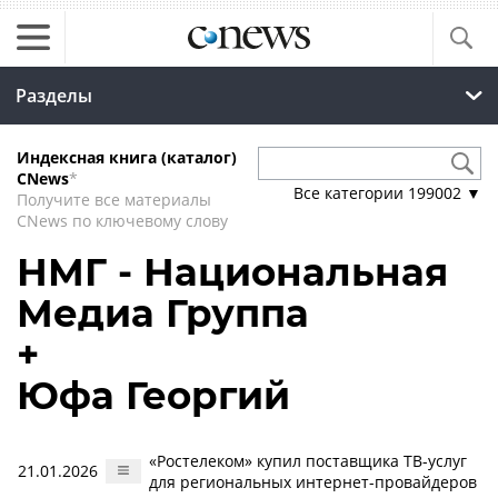
Разделы
Индексная книга (каталог)
CNews
*
Все категории
199002
▼
Получите все материалы
CNews по ключевому слову
НМГ - Национальная
Медиа Группа
+
Юфа Георгий
«Ростелеком» купил поставщика ТВ-услуг
21.01.2026
для региональных интернет-провайдеров