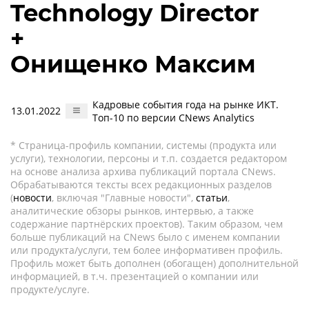
Technology Director
+
Онищенко Максим
Кадровые события года на рынке ИКТ.
13.01.2022
Топ-10 по версии CNews Analytics
* Страница-профиль компании, системы (продукта или
услуги), технологии, персоны и т.п. создается редактором
на основе анализа архива публикаций портала CNews.
Обрабатываются тексты всех редакционных разделов
(
новости
, включая "Главные новости",
статьи
,
аналитические обзоры рынков, интервью, а также
содержание партнёрских проектов). Таким образом, чем
больше публикаций на CNews было с именем компании
или продукта/услуги, тем более информативен профиль.
Профиль может быть дополнен (обогащен) дополнительной
информацией, в т.ч. презентацией о компании или
продукте/услуге.