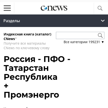
Разделы
Индексная книга (каталог)
CNews
*
Все категории
199231
▼
Получите все материалы
CNews по ключевому слову
Россия - ПФО -
Татарстан
Республика
+
Промэнерго