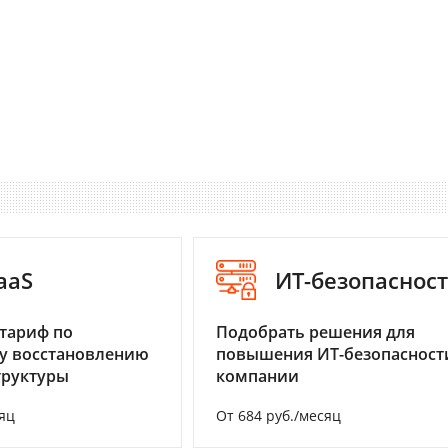
aaS
ИТ-безопаснос
тариф по
Подобрать решения для
у восстановлению
повышения ИТ-безопасност
труктуры
компании
яц
От 684 руб./месяц