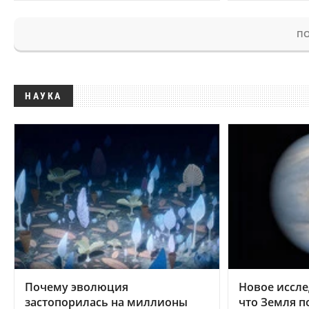
ПО
НАУКА
Почему эволюция
Новое иссле
застопорилась на миллионы
что Земля п