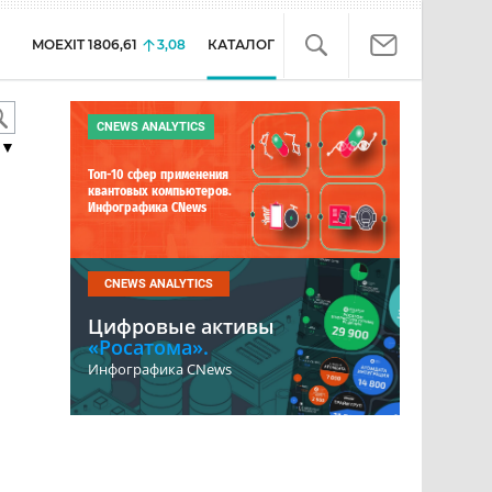
MOEXIT
1806,61
3,08
КАТАЛОГ
CNEWS ANALYTICS
▼
Топ-10 сфер применения
квантовых компьютеров.
Инфографика CNews
CNEWS ANALYTICS
Цифровые активы
«Росатома».
Инфографика CNews