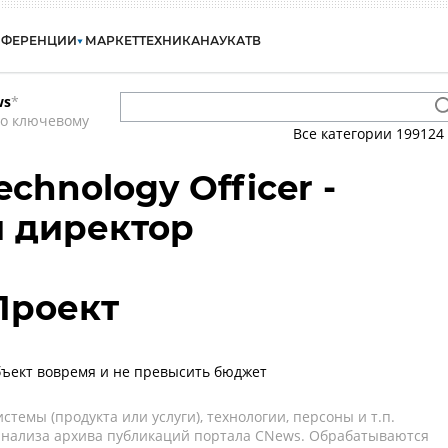
НФЕРЕНЦИИ
МАРКЕТ
ТЕХНИКА
НАУКА
ТВ
ws
*
по ключевому
Все категории
199124
echnology Officer -
 директор
Проект
бъект вовремя и не превысить бюджет
темы (продукта или услуги), технологии, персоны и т.п.
 анализа архива публикаций портала CNews. Обрабатываются