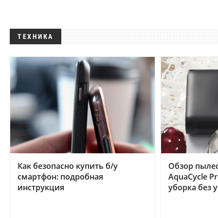
ТЕХНИКА
Как безопасно купить б/у
Обзор пылес
смартфон: подробная
AquaCycle Pr
инструкция
уборка без 