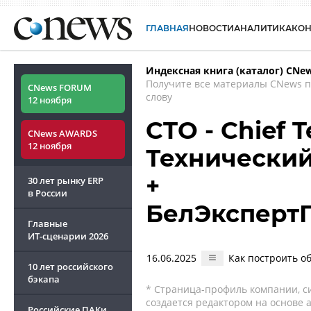
ГЛАВНАЯ
НОВОСТИ
АНАЛИТИКА
КО
Индексная книга (каталог) CNe
Получите все материалы CNews 
CNews FORUM
слову
12 ноября
CTO - Chief T
CNews AWARDS
12 ноября
Технический
+
30 лет рынку ERP
в России
БелЭксперт
Главные
ИТ-сценарии
2026
16.06.2025
Как построить о
10 лет российского
бэкапа
* Страница-профиль компании, сис
создается редактором на основе
Российские ПАКи