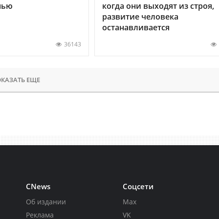
нью
когда они выходят из строя,
развитие человека
останавливается
36143
КАЗАТЬ ЕЩЕ
CNews
Соцсети
Об издании
Max
Реклама
VK