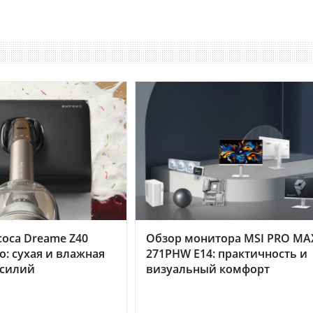
оса Dreame Z40
Обзор монитора MSI PRO MA
o: сухая и влажная
271PHW E14: практичность и
усилий
визуальный комфорт