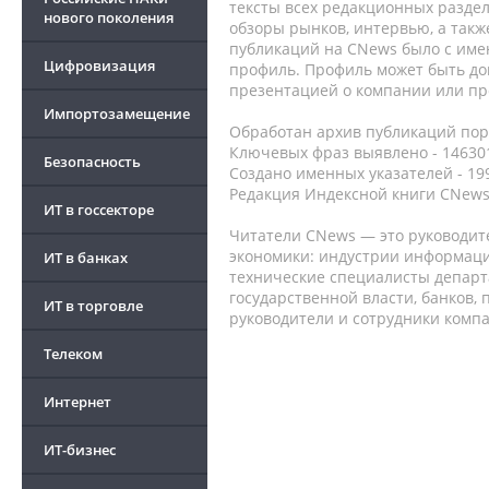
тексты всех редакционных раздел
нового поколения
обзоры рынков, интервью, а такж
публикаций на CNews было с име
Цифровизация
профиль. Профиль может быть до
презентацией о компании или про
Импортозамещение
Обработан архив публикаций порт
Ключевых фраз выявлено - 146301
Безопасность
Создано именных указателей - 19
Редакция Индексной книги CNews
ИТ в госсекторе
Читатели CNews — это руководит
экономики: индустрии информаци
ИТ в банках
технические специалисты депар
государственной власти, банков,
ИТ в торговле
руководители и сотрудники комп
Телеком
Интернет
ИТ-бизнес