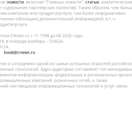
ов (
новости
, включая "Главные новости",
статьи
, аналитически
е содержание партнёрских проектов). Таким образом, чем боль
нем компании или продукта/услуги, тем более информативен
полнен (обогащен) дополнительной информацией, в т.ч.
дукте/услуге.
ала CNews.ru c 11.1998 до 08.2026 годы.
8, в очереди разбора - 724624.
9124.
 -
book@cnews.ru
ели и сотрудники одной из самых успешных отраслей российск
онных технологий. Ядро аудитории составляют топ-менеджеры
таментов информатизации федеральных и региональных орган
 промышленных компаний, розничных сетей, а также
аний-поставщиков информационных технологий и услуг связи.