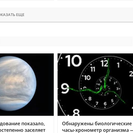
КАЗАТЬ ЕЩЕ
дование показало,
Обнаружены биологические
остепенно заселяет
часы-хронометр организма 