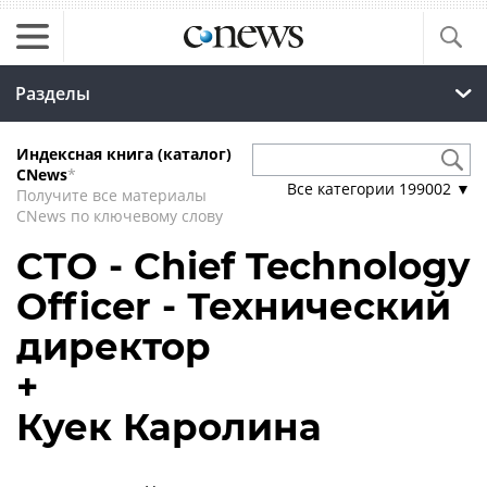
Разделы
Индексная книга (каталог)
CNews
*
Все категории
199002
▼
Получите все материалы
CNews по ключевому слову
CTO - Chief Technology
Officer - Технический
директор
+
Куек Каролина