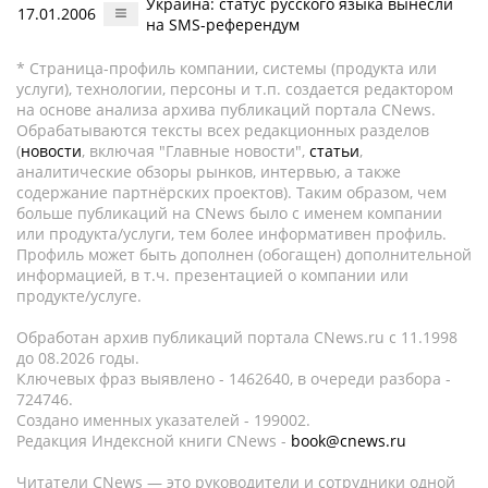
Украина: статус русского языка вынесли
17.01.2006
на SMS-референдум
* Страница-профиль компании, системы (продукта или
услуги), технологии, персоны и т.п. создается редактором
на основе анализа архива публикаций портала CNews.
Обрабатываются тексты всех редакционных разделов
(
новости
, включая "Главные новости",
статьи
,
аналитические обзоры рынков, интервью, а также
содержание партнёрских проектов). Таким образом, чем
больше публикаций на CNews было с именем компании
или продукта/услуги, тем более информативен профиль.
Профиль может быть дополнен (обогащен) дополнительной
информацией, в т.ч. презентацией о компании или
продукте/услуге.
Обработан архив публикаций портала CNews.ru c 11.1998
до 08.2026 годы.
Ключевых фраз выявлено - 1462640, в очереди разбора -
724746.
Создано именных указателей - 199002.
Редакция Индексной книги CNews -
book@cnews.ru
Читатели CNews — это руководители и сотрудники одной