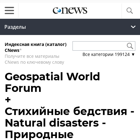
Разделы
Индексная книга (каталог)
CNews
*
Все категории
199124
▼
Получите все материалы
CNews по ключевому слову
Geospatial World
Forum
+
Стихийные бедствия -
Natural disasters -
Природные