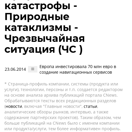
катастрофы -
Природные
катаклизмы -
Чрезвычайная
ситуация (ЧС )
Европа инвестировала 70 млн евро в
23.06.2014
создание навигационных сервисов
* Страница-профиль компании, системы (продукта или
услуги), технологии, персоны и т.п. создается редактором
на основе анализа архива публикаций портала CNews.
Обрабатываются тексты всех редакционных разделов
(
новости
, включая "Главные новости",
статьи
,
аналитические обзоры рынков, интервью, а также
содержание партнёрских проектов). Таким образом, чем
больше публикаций на CNews было с именем компании
или продукта/услуги, тем более информативен профиль.