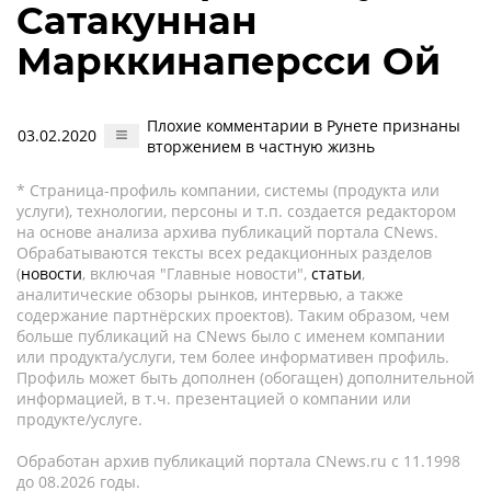
Сатакуннан
Марккинаперсси Ой
Плохие комментарии в Рунете признаны
03.02.2020
вторжением в частную жизнь
* Страница-профиль компании, системы (продукта или
услуги), технологии, персоны и т.п. создается редактором
на основе анализа архива публикаций портала CNews.
Обрабатываются тексты всех редакционных разделов
(
новости
, включая "Главные новости",
статьи
,
аналитические обзоры рынков, интервью, а также
содержание партнёрских проектов). Таким образом, чем
больше публикаций на CNews было с именем компании
или продукта/услуги, тем более информативен профиль.
Профиль может быть дополнен (обогащен) дополнительной
информацией, в т.ч. презентацией о компании или
продукте/услуге.
Обработан архив публикаций портала CNews.ru c 11.1998
до 08.2026 годы.