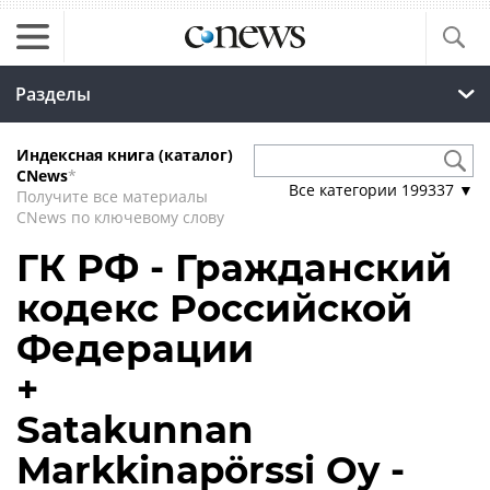
Разделы
Индексная книга (каталог)
CNews
*
Все категории
199337
▼
Получите все материалы
CNews по ключевому слову
ГК РФ - Гражданский
кодекс Российской
Федерации
+
Satakunnan
Markkinapörssi Oy -