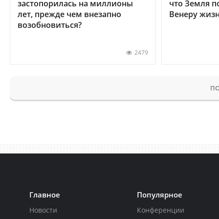
застопорилась на миллионы
что Земля п
лет, прежде чем внезапно
Венеру жиз
возобновиться?
2479
ПО
Главное
Популярное
Новости
Конференции