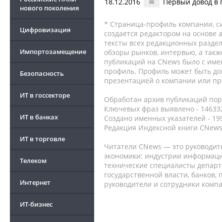
18.12.2016
Первый довод в 
нового поколения
* Страница-профиль компании, сис
Цифровизация
создается редактором на основе
тексты всех редакционных раздел
Импортозамещение
обзоры рынков, интервью, а такж
публикаций на CNews было с име
профиль. Профиль может быть до
Безопасность
презентацией о компании или про
ИТ в госсекторе
Обработан архив публикаций порт
Ключевых фраз выявлено - 146332
ИТ в банках
Создано именных указателей - 19
Редакция Индексной книги CNews
ИТ в торговле
Читатели CNews — это руководит
экономики: индустрии информаци
Телеком
технические специалисты депар
государственной власти, банков,
Интернет
руководители и сотрудники комп
ИТ-бизнес