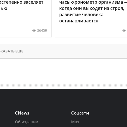
остепенно заселяет
часы-хронометр организма 
нью
когда они выходят из строя,
развитие человека
останавливается
36459
КАЗАТЬ ЕЩЕ
CNews
Соцсети
Об издании
Max