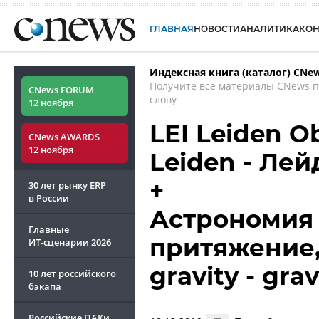
ГЛАВНАЯ
НОВОСТИ
АНАЛИТИКА
КО
Индексная книга (каталог) CNe
Получите все материалы CNews 
CNews FORUM
слову
12 ноября
LEI Leiden O
CNews AWARDS
12 ноября
Leiden - Ле
+
30 лет рынку ERP
в России
Астрономия 
Главные
притяжение,
ИТ-сценарии
2026
gravity - grav
10 лет российского
бэкапа
Российские ПАКи