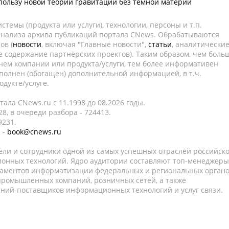
пользу новой теории гравитации без темной материи
темы (продукта или услуги), технологии, персоны и т.п.
 анализа архива публикаций портала CNews. Обрабатываются
ов (
новости
, включая "Главные новости",
статьи
, аналитически
е содержание партнёрских проектов). Таким образом, чем боль
нем компании или продукта/услуги, тем более информативен
полнен (обогащен) дополнительной информацией, в т.ч.
дукте/услуге.
ала CNews.ru c 11.1998 до 08.2026 годы.
8, в очереди разбора - 724413.
9231.
 -
book@cnews.ru
ели и сотрудники одной из самых успешных отраслей российск
онных технологий. Ядро аудитории составляют топ-менеджеры
таментов информатизации федеральных и региональных орган
 промышленных компаний, розничных сетей, а также
аний-поставщиков информационных технологий и услуг связи.