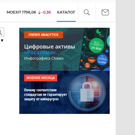
MOEXIT
1796,06
-0,36
КАТАЛОГ
CNEWS ANALYTICS
▼
Цифровые активы
«Росатома».
Инфографика CNews
МНЕНИЕ МЕСЯЦА
Почему соответствие
стандартам не гарантирует
защиту от киберугроз