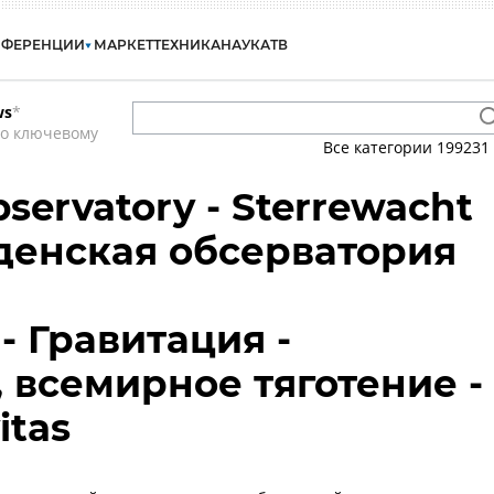
НФЕРЕНЦИИ
МАРКЕТ
ТЕХНИКА
НАУКА
ТВ
ws
*
по ключевому
Все категории
199231
bservatory - Sterrewacht
йденская обсерватория
- Гравитация -
 всемирное тяготение -
itas