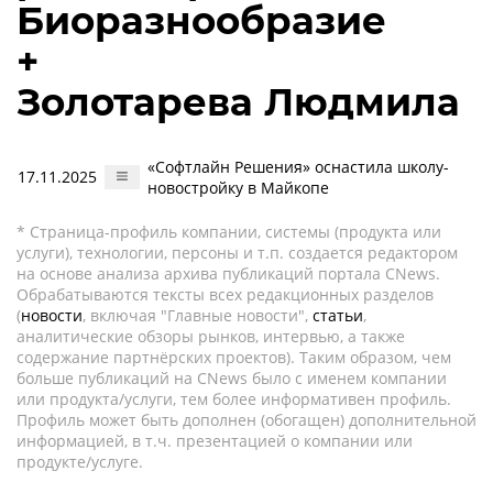
Биоразнообразие
+
Золотарева Людмила
«Софтлайн Решения» оснастила школу-
17.11.2025
новостройку в Майкопе
* Страница-профиль компании, системы (продукта или
услуги), технологии, персоны и т.п. создается редактором
на основе анализа архива публикаций портала CNews.
Обрабатываются тексты всех редакционных разделов
(
новости
, включая "Главные новости",
статьи
,
аналитические обзоры рынков, интервью, а также
содержание партнёрских проектов). Таким образом, чем
больше публикаций на CNews было с именем компании
или продукта/услуги, тем более информативен профиль.
Профиль может быть дополнен (обогащен) дополнительной
информацией, в т.ч. презентацией о компании или
продукте/услуге.