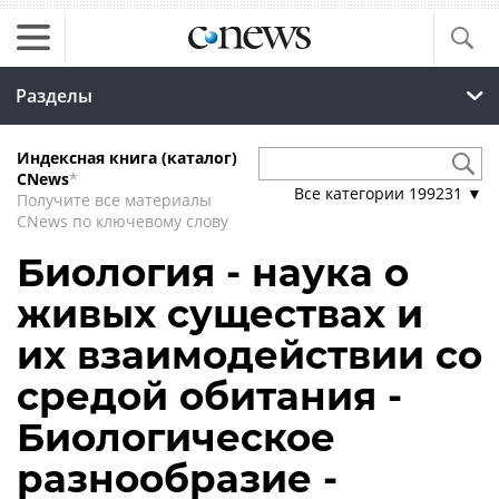
Разделы
Индексная книга (каталог)
CNews
*
Все категории
199231
▼
Получите все материалы
CNews по ключевому слову
Биология - наука о
живых существах и
их взаимодействии со
средой обитания -
Биологическое
разнообразие -