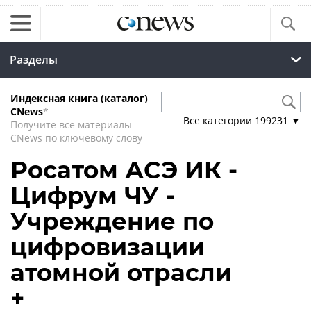
Разделы
Индексная книга (каталог)
CNews
*
Все категории
199231
▼
Получите все материалы
CNews по ключевому слову
Росатом АСЭ ИК -
Цифрум ЧУ -
Учреждение по
цифровизации
атомной отрасли
+