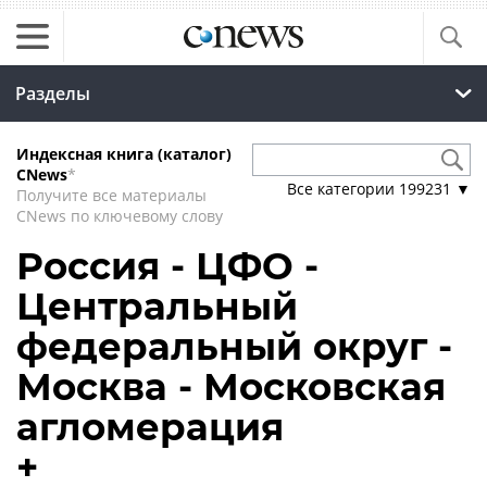
Разделы
Индексная книга (каталог)
CNews
*
Все категории
199231
▼
Получите все материалы
CNews по ключевому слову
Россия - ЦФО -
Центральный
федеральный округ -
Москва - Московская
агломерация
+