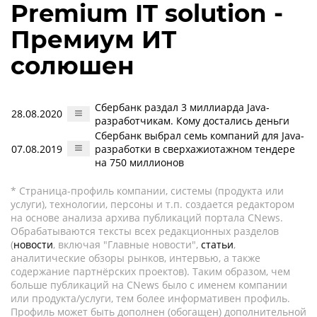
Premium IT solution -
Премиум ИТ
солюшен
Сбербанк раздал 3 миллиарда Java-
28.08.2020
разработчикам. Кому достались деньги
Сбербанк выбрал семь компаний для Java-
07.08.2019
разработки в сверхажиотажном тендере
на 750 миллионов
* Страница-профиль компании, системы (продукта или
услуги), технологии, персоны и т.п. создается редактором
на основе анализа архива публикаций портала CNews.
Обрабатываются тексты всех редакционных разделов
(
новости
, включая "Главные новости",
статьи
,
аналитические обзоры рынков, интервью, а также
содержание партнёрских проектов). Таким образом, чем
больше публикаций на CNews было с именем компании
или продукта/услуги, тем более информативен профиль.
Профиль может быть дополнен (обогащен) дополнительной