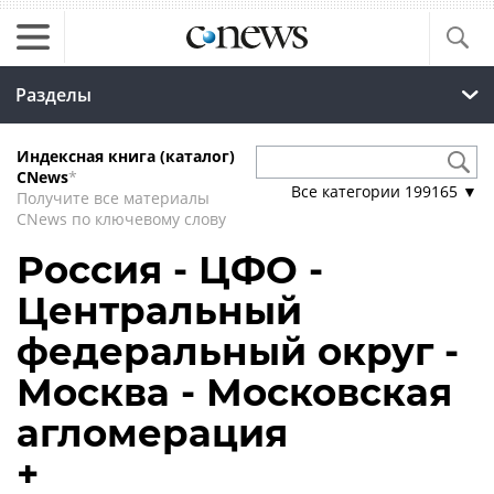
Разделы
Индексная книга (каталог)
CNews
*
Все категории
199165
▼
Получите все материалы
CNews по ключевому слову
Россия - ЦФО -
Центральный
федеральный округ -
Москва - Московская
агломерация
+