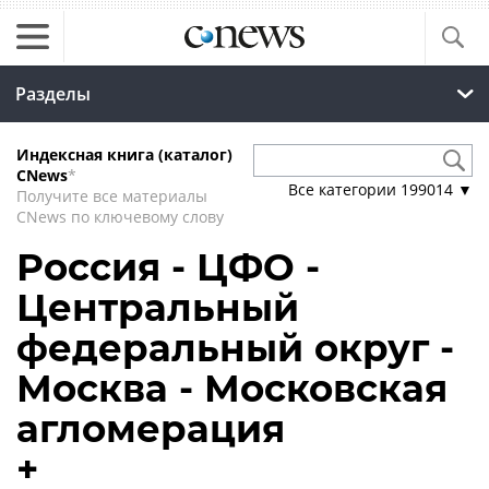
Разделы
Индексная книга (каталог)
CNews
*
Все категории
199014
▼
Получите все материалы
CNews по ключевому слову
Россия - ЦФО -
Центральный
федеральный округ -
Москва - Московская
агломерация
+