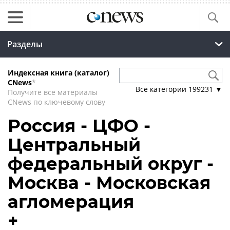
Разделы
Индексная книга (каталог)
CNews
*
Все категории
199231
▼
Получите все материалы
CNews по ключевому слову
Россия - ЦФО -
Центральный
федеральный округ -
Москва - Московская
агломерация
+