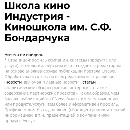
Школа кино
Индустрия -
Киношкола им. С.Ф.
Бондарчука
Ничего не найдено
* Страница-профиль компании, системы (продукта или
услуги), технологии, персоны и т.п. создается редактором
на основе анализа архива публикаций портала CNews.
Обрабатываются тексты всех редакционных разделов
(
новости
, включая "Главные новости",
статьи
,
аналитические обзоры рынков, интервью, а также
содержание партнёрских проектов). Таким образом, чем
больше публикаций на CNews было с именем компании
или продукта/услуги, тем более информативен профиль.
Профиль может быть дополнен (обогащен) дополнительной
информацией, в т.ч. презентацией о компании или
продукте/услуге.