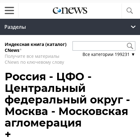
Разделы
Индексная книга (каталог)
CNews
*
Все категории
199231
▼
Получите все материалы
CNews по ключевому слову
Россия - ЦФО -
Центральный
федеральный округ -
Москва - Московская
агломерация
+