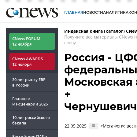
ГЛАВНАЯ
НОВОСТИ
АНАЛИТИКА
КО
Индексная книга (каталог) CNe
Получите все материалы CNews 
CNews FORUM
слову
12 ноября
Россия - ЦФ
CNews AWARDS
12 ноября
федеральный
Московская
30 лет рынку ERP
в России
+
Главные
Чернушевич
ИТ-сценарии
2026
10 лет российского
бэкапа
22.05.2025
«МегаФон»: весн
Российские ПАКи