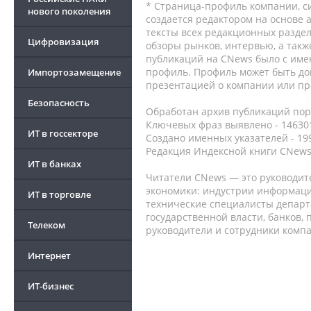
* Страница-профиль компании, сис
нового поколения
создается редактором на основе
тексты всех редакционных раздел
Цифровизация
обзоры рынков, интервью, а такж
публикаций на CNews было с име
профиль. Профиль может быть до
Импортозамещение
презентацией о компании или про
Безопасность
Обработан архив публикаций порт
Ключевых фраз выявлено - 146301
ИТ в госсекторе
Создано именных указателей - 19
Редакция Индексной книги CNews
ИТ в банках
Читатели CNews — это руководит
экономики: индустрии информаци
ИТ в торговле
технические специалисты депар
государственной власти, банков,
Телеком
руководители и сотрудники комп
Интернет
ИТ-бизнес