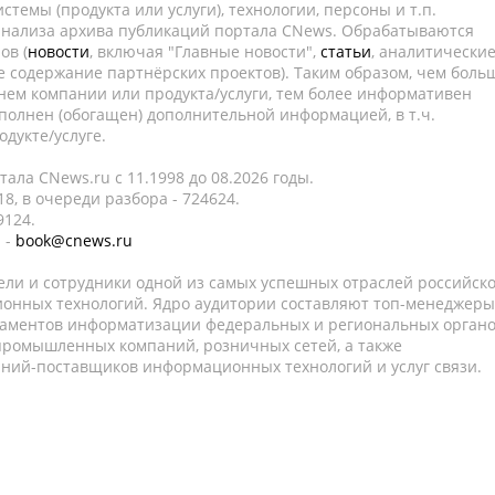
темы (продукта или услуги), технологии, персоны и т.п.
 анализа архива публикаций портала CNews. Обрабатываются
ов (
новости
, включая "Главные новости",
статьи
, аналитически
е содержание партнёрских проектов). Таким образом, чем боль
нем компании или продукта/услуги, тем более информативен
полнен (обогащен) дополнительной информацией, в т.ч.
дукте/услуге.
ала CNews.ru c 11.1998 до 08.2026 годы.
8, в очереди разбора - 724624.
9124.
 -
book@cnews.ru
ели и сотрудники одной из самых успешных отраслей российск
онных технологий. Ядро аудитории составляют топ-менеджеры
таментов информатизации федеральных и региональных орган
 промышленных компаний, розничных сетей, а также
аний-поставщиков информационных технологий и услуг связи.