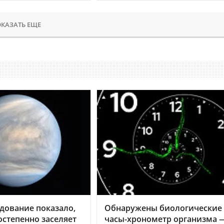
КАЗАТЬ ЕЩЕ
дование показало,
Обнаружены биологические
остепенно заселяет
часы-хронометр организма 