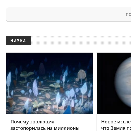
ПО
НАУКА
Почему эволюция
Новое иссле
застопорилась на миллионы
что Земля п