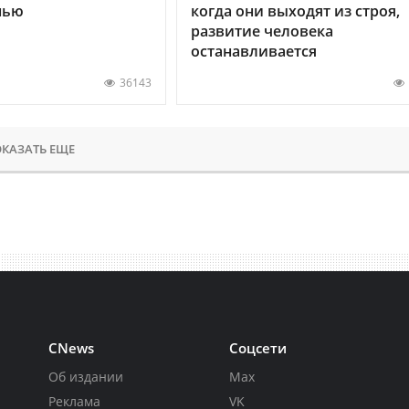
нью
когда они выходят из строя,
развитие человека
останавливается
36143
КАЗАТЬ ЕЩЕ
CNews
Соцсети
Об издании
Max
Реклама
VK