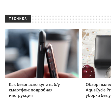
ТЕХНИКА
Как безопасно купить б/у
Обзор пылес
смартфон: подробная
AquaCycle Pr
инструкция
уборка без 