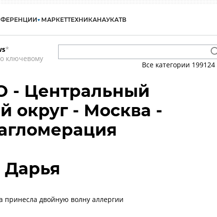
НФЕРЕНЦИИ
МАРКЕТ
ТЕХНИКА
НАУКА
ТВ
ws
*
по ключевому
Все категории
199124
О - Центральный
 округ - Москва -
 агломерация
 Дарья
а принесла двойную волну аллергии