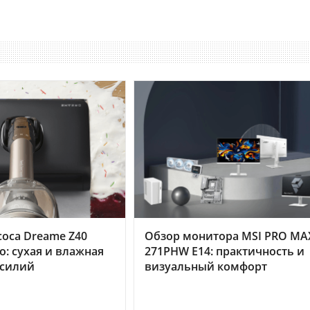
оса Dreame Z40
Обзор монитора MSI PRO MA
o: сухая и влажная
271PHW E14: практичность и
усилий
визуальный комфорт