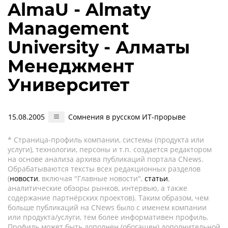
AlmaU - Almaty
Management
University - Алматы
Менеджмент
Университет
15.08.2005
Сомнения в русском ИТ-прорыве
* Страница-профиль компании, системы (продукта или
услуги), технологии, персоны и т.п. создается редактором
на основе анализа архива публикаций портала CNews.
Обрабатываются тексты всех редакционных разделов
(
новости
, включая "Главные новости",
статьи
,
аналитические обзоры рынков, интервью, а также
содержание партнёрских проектов). Таким образом, чем
больше публикаций на CNews было с именем компании
или продукта/услуги, тем более информативен профиль.
Профиль может быть дополнен (обогащен) дополнительной